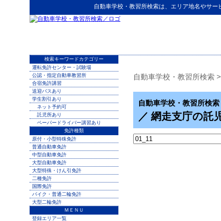
自動車学校・教習所検索
は、エリア地名やサー
検索キーワードカテゴリー
運転免許センター・試験場
公認・指定自動車教習所
自動車学校・教習所検索
>
合宿免許講習
送迎バスあり
学生割引あり
自動車学校・教習所検索
ネット予約可
／ 網走支庁の託
託児所あり
ペーパードライバー講習あり
免許種類
原付・小型特殊免許
普通自動車免許
中型自動車免許
大型自動車免許
大型特殊・けん引免許
二種免許
国際免許
バイク・普通二輪免許
大型二輪免許
ＭＥＮＵ
登録エリア一覧