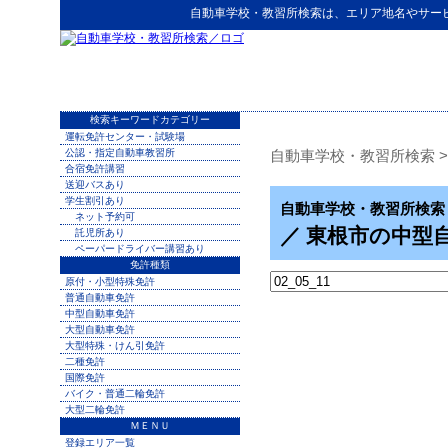
自動車学校・教習所検索
は、エリア地名やサー
検索キーワードカテゴリー
運転免許センター・試験場
公認・指定自動車教習所
自動車学校・教習所検索
>
合宿免許講習
送迎バスあり
学生割引あり
自動車学校・教習所検索
ネット予約可
／ 東根市の中型
託児所あり
ペーパードライバー講習あり
免許種類
原付・小型特殊免許
普通自動車免許
中型自動車免許
大型自動車免許
大型特殊・けん引免許
二種免許
国際免許
バイク・普通二輪免許
大型二輪免許
ＭＥＮＵ
登録エリア一覧