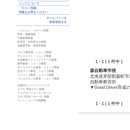
リンクについて
「口コミ投稿」
情報をお寄せください
ホームページを
新規登録する
ペンション・コテージ検索
民宿・旅館検索
不動産屋検索
釣具店・釣具屋さん検索
自動車学校・教習所検索
ゴルフ練習場・ショップ検索
テニスコート・ショップ検索
水泳教室スイミングスクール検索
1 - 1 ( 1 件中 )
乗馬教室・ショップ検索
ダンススクール教室・ショップ検索
森自動車学校
社交ダンス教室・ショップ検索
フラメンコ教室・ショップ検索
北海道茅部郡森町字
バレエスタジオ教室・ショップ検索
自動車教習所
岩盤浴ストーンスパ リンク
▼Good Driver育
エステ 美容サロン検索
リラクゼーションマッサージ
ヨガ YOGA（ヨーガ）検索
ペットショップ犬猫動物
1 - 1 ( 1 件中 )