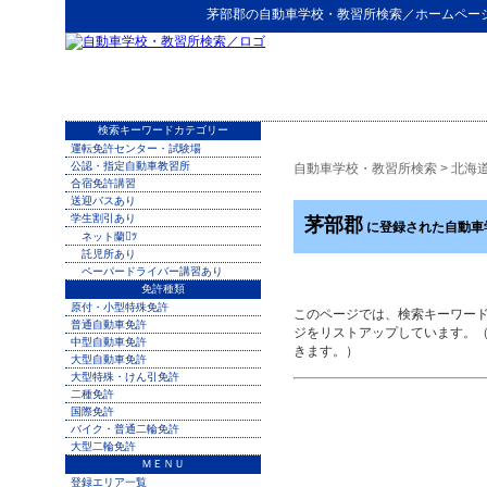
茅部郡
の
自動車学校・教習所検索
／ホームペー
検索キーワードカテゴリー
運転免許センター・試験場
公認・指定自動車教習所
自動車学校・教習所検索
>
北海
合宿免許講習
送迎バスあり
学生割引あり
茅部郡
に登録された自動車
ネット蘭ﾂ
託児所あり
ペーパードライバー講習あり
免許種類
原付・小型特殊免許
このページでは、検索キーワー
普通自動車免許
ジをリストアップしています。
中型自動車免許
きます。）
大型自動車免許
大型特殊・けん引免許
二種免許
国際免許
バイク・普通二輪免許
大型二輪免許
ＭＥＮＵ
登録エリア一覧