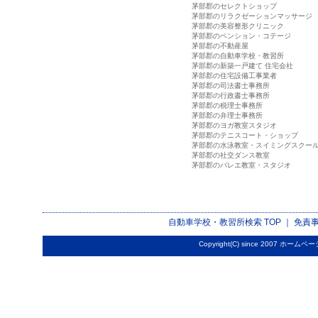
茅部郡のセレクトショップ
茅部郡のリラクゼーションマッサージ
茅部郡の美容整形クリニック
茅部郡のペンション・コテージ
茅部郡の不動産屋
茅部郡の自動車学校・教習所
茅部郡の新築一戸建て 住宅会社
茅部郡の住宅設備工事業者
茅部郡の司法書士事務所
茅部郡の行政書士事務所
茅部郡の税理士事務所
茅部郡の弁理士事務所
茅部郡のヨガ教室スタジオ
茅部郡のテニスコート・ショップ
茅部郡の水泳教室・スイミングスクー
茅部郡の社交ダンス教室
茅部郡のバレエ教室・スタジオ
自動車学校・教習所検索
TOP ｜
免責
Copyright(C) since 2007
ホームペー