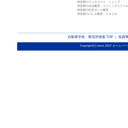
伊具郡のテニスコート・ショップ
伊具郡の水泳教室・スイミングスクー
伊具郡の社交ダンス教室
伊具郡のバレエ教室・スタジオ
自動車学校・教習所検索
TOP ｜
免責
Copyright(C) since 2007
ホームペー