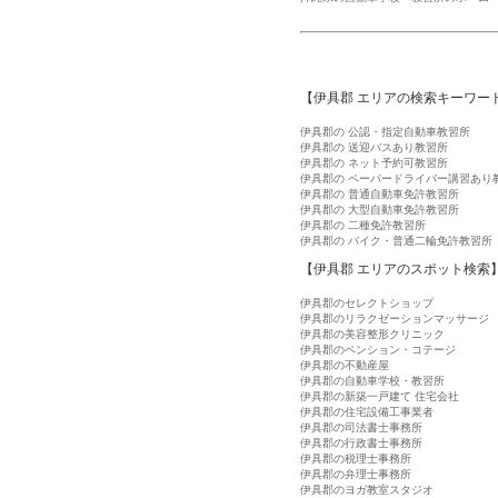
【伊具郡 エリアの検索キーワー
伊具郡の 公認・指定自動車教習所
伊具郡の 送迎バスあり教習所
伊具郡の ネット予約可教習所
伊具郡の ペーパードライバー講習あり
伊具郡の 普通自動車免許教習所
伊具郡の 大型自動車免許教習所
伊具郡の 二種免許教習所
伊具郡の バイク・普通二輪免許教習所
【伊具郡 エリアのスポット検索
伊具郡のセレクトショップ
伊具郡のリラクゼーションマッサージ
伊具郡の美容整形クリニック
伊具郡のペンション・コテージ
伊具郡の不動産屋
伊具郡の自動車学校・教習所
伊具郡の新築一戸建て 住宅会社
伊具郡の住宅設備工事業者
伊具郡の司法書士事務所
伊具郡の行政書士事務所
伊具郡の税理士事務所
伊具郡の弁理士事務所
伊具郡のヨガ教室スタジオ