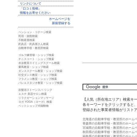
リンクについて
「口コミ投稿」
情報をお寄せください
ホームページを
新規登録する
ペンション・コテージ検索
民宿・旅館検索
不動産屋検索
釣具店・釣具屋さん検索
自動車学校・教習所検索
ゴルフ練習場・ショップ検索
テニスコート・ショップ検索
水泳教室スイミングスクール検索
乗馬教室・ショップ検索
ダンススクール教室・ショップ検索
社交ダンス教室・ショップ検索
フラメンコ教室・ショップ検索
バレエスタジオ教室・ショップ検索
岩盤浴ストーンスパ リンク
エステ 美容サロン検索
リラクゼーションマッサージ
【人気（所在地エリア）検索キ
ヨガ YOGA（ヨーガ）検索
各キーワードをクリックすると、
ペットショップ犬猫動物
登録された事業者情報がリスト
北海道の自動車学校・教習所のホーム
青森県の自動車学校・教習所のホーム
宮城県の自動車学校・教習所のホーム
秋田県の自動車学校・教習所のホーム
福島県の自動車学校・教習所のホーム