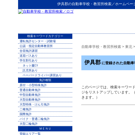
伊具郡
の
自動車学校・教習所検索
／ホームペー
検索キーワードカテゴリー
運転免許センター・試験場
公認・指定自動車教習所
自動車学校・教習所検索
>
東北
合宿免許講習
送迎バスあり
学生割引あり
伊具郡
に登録された自動車
ネット蘭ﾂ
託児所あり
ペーパードライバー講習あり
免許種類
原付・小型特殊免許
このページでは、検索キーワー
普通自動車免許
ジをリストアップしています。
中型自動車免許
きます。）
大型自動車免許
大型特殊・けん引免許
二種免許
国際免許
バイク・普通二輪免許
大型二輪免許
ＭＥＮＵ
登録エリア一覧