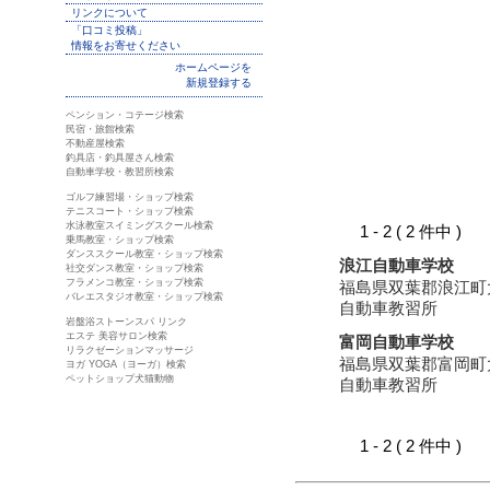
リンクについて
「口コミ投稿」
情報をお寄せください
ホームページを
新規登録する
ペンション・コテージ検索
民宿・旅館検索
不動産屋検索
釣具店・釣具屋さん検索
自動車学校・教習所検索
ゴルフ練習場・ショップ検索
テニスコート・ショップ検索
水泳教室スイミングスクール検索
1 - 2 ( 2 件中 )
乗馬教室・ショップ検索
ダンススクール教室・ショップ検索
浪江自動車学校
社交ダンス教室・ショップ検索
フラメンコ教室・ショップ検索
福島県双葉郡浪江町
バレエスタジオ教室・ショップ検索
自動車教習所
岩盤浴ストーンスパ リンク
エステ 美容サロン検索
富岡自動車学校
リラクゼーションマッサージ
福島県双葉郡富岡町
ヨガ YOGA（ヨーガ）検索
ペットショップ犬猫動物
自動車教習所
1 - 2 ( 2 件中 )