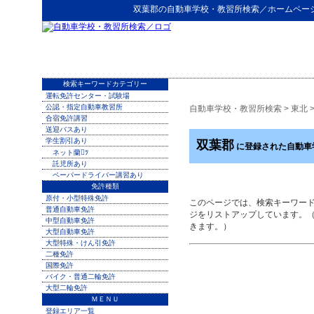
双葉郡
の
自動車学校・教習所検索
／ホームペー
検索キーワードカテゴリー
運転免許センター・試験場
公認・指定自動車教習所
自動車学校・教習所検索
>
東北
合宿免許講習
送迎バスあり
学生割引あり
双葉郡
に登録された自動車
ネット蘭ﾂ
託児所あり
ペーパードライバー講習あり
免許種類
原付・小型特殊免許
このページでは、検索キーワー
普通自動車免許
ジをリストアップしています。
中型自動車免許
きます。）
大型自動車免許
大型特殊・けん引免許
二種免許
国際免許
バイク・普通二輪免許
大型二輪免許
ＭＥＮＵ
登録エリア一覧