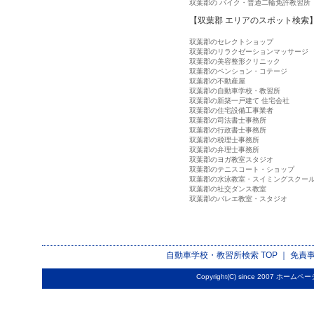
双葉郡の バイク・普通二輪免許教習所
【双葉郡 エリアのスポット検索
双葉郡のセレクトショップ
双葉郡のリラクゼーションマッサージ
双葉郡の美容整形クリニック
双葉郡のペンション・コテージ
双葉郡の不動産屋
双葉郡の自動車学校・教習所
双葉郡の新築一戸建て 住宅会社
双葉郡の住宅設備工事業者
双葉郡の司法書士事務所
双葉郡の行政書士事務所
双葉郡の税理士事務所
双葉郡の弁理士事務所
双葉郡のヨガ教室スタジオ
双葉郡のテニスコート・ショップ
双葉郡の水泳教室・スイミングスクー
双葉郡の社交ダンス教室
双葉郡のバレエ教室・スタジオ
自動車学校・教習所検索
TOP ｜
免責
Copyright(C) since 2007
ホームペー