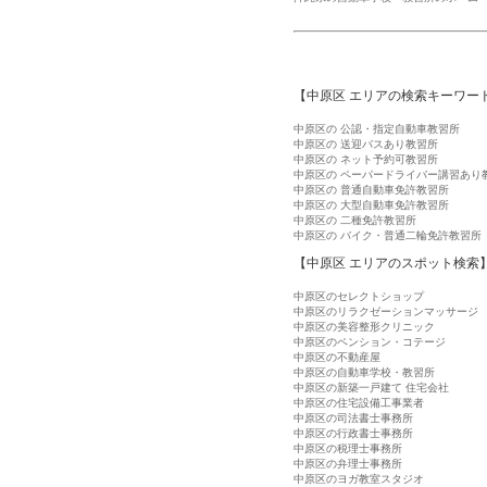
【中原区 エリアの検索キーワー
中原区の 公認・指定自動車教習所
中原区の 送迎バスあり教習所
中原区の ネット予約可教習所
中原区の ペーパードライバー講習あり
中原区の 普通自動車免許教習所
中原区の 大型自動車免許教習所
中原区の 二種免許教習所
中原区の バイク・普通二輪免許教習所
【中原区 エリアのスポット検索
中原区のセレクトショップ
中原区のリラクゼーションマッサージ
中原区の美容整形クリニック
中原区のペンション・コテージ
中原区の不動産屋
中原区の自動車学校・教習所
中原区の新築一戸建て 住宅会社
中原区の住宅設備工事業者
中原区の司法書士事務所
中原区の行政書士事務所
中原区の税理士事務所
中原区の弁理士事務所
中原区のヨガ教室スタジオ