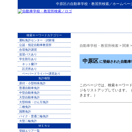
中原区
の
自動車学校・教習所検索
／ホームペー
検索キーワードカテゴリー
運転免許センター・試験場
公認・指定自動車教習所
自動車学校・教習所検索
>
関東
合宿免許講習
送迎バスあり
学生割引あり
中原区
に登録された自動車
ネット蘭ﾂ
託児所あり
ペーパードライバー講習あり
免許種類
原付・小型特殊免許
このページでは、検索キーワー
普通自動車免許
ジをリストアップしています。
中型自動車免許
きます。）
大型自動車免許
大型特殊・けん引免許
二種免許
国際免許
バイク・普通二輪免許
大型二輪免許
ＭＥＮＵ
登録エリア一覧