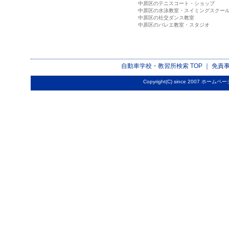
中原区のテニスコート・ショップ
中原区の水泳教室・スイミングスクー
中原区の社交ダンス教室
中原区のバレエ教室・スタジオ
自動車学校・教習所検索
TOP ｜
免責
Copyright(C) since 2007
ホームペー