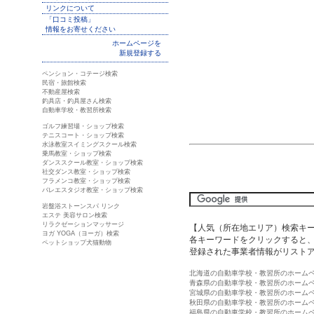
リンクについて
「口コミ投稿」
情報をお寄せください
ホームページを
新規登録する
ペンション・コテージ検索
民宿・旅館検索
不動産屋検索
釣具店・釣具屋さん検索
自動車学校・教習所検索
ゴルフ練習場・ショップ検索
テニスコート・ショップ検索
水泳教室スイミングスクール検索
乗馬教室・ショップ検索
ダンススクール教室・ショップ検索
社交ダンス教室・ショップ検索
フラメンコ教室・ショップ検索
バレエスタジオ教室・ショップ検索
岩盤浴ストーンスパ リンク
エステ 美容サロン検索
リラクゼーションマッサージ
【人気（所在地エリア）検索キ
ヨガ YOGA（ヨーガ）検索
各キーワードをクリックすると、
ペットショップ犬猫動物
登録された事業者情報がリスト
北海道の自動車学校・教習所のホーム
青森県の自動車学校・教習所のホーム
宮城県の自動車学校・教習所のホーム
秋田県の自動車学校・教習所のホーム
福島県の自動車学校・教習所のホーム