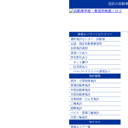
北区
の
自動
検索キーワードカテゴリー
運転免許センター・試験場
公認・指定自動車教習所
合宿免許講習
送迎バスあり
学生割引あり
ネット蘭ﾂ
託児所あり
ペーパードライバー講習あり
免許種類
原付・小型特殊免許
普通自動車免許
中型自動車免許
大型自動車免許
大型特殊・けん引免許
二種免許
国際免許
バイク・普通二輪免許
大型二輪免許
ＭＥＮＵ
登録エリア一覧