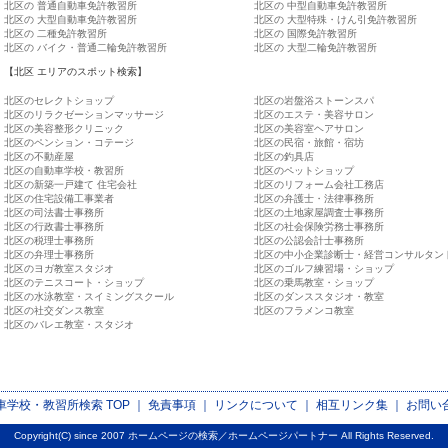
北区の 普通自動車免許教習所
北区の 中型自動車免許教習所
北区の 大型自動車免許教習所
北区の 大型特殊・けん引免許教習所
北区の 二種免許教習所
北区の 国際免許教習所
北区の バイク・普通二輪免許教習所
北区の 大型二輪免許教習所
【北区 エリアのスポット検索】
北区のセレクトショップ
北区の岩盤浴ストーンスパ
北区のリラクゼーションマッサージ
北区のエステ・美容サロン
北区の美容整形クリニック
北区の美容室ヘアサロン
北区のペンション・コテージ
北区の民宿・旅館・宿坊
北区の不動産屋
北区の釣具店
北区の自動車学校・教習所
北区のペットショップ
北区の新築一戸建て 住宅会社
北区のリフォーム会社工務店
北区の住宅設備工事業者
北区の弁護士・法律事務所
北区の司法書士事務所
北区の土地家屋調査士事務所
北区の行政書士事務所
北区の社会保険労務士事務所
北区の税理士事務所
北区の公認会計士事務所
北区の弁理士事務所
北区の中小企業診断士・経営コンサルタン
北区のヨガ教室スタジオ
北区のゴルフ練習場・ショップ
北区のテニスコート・ショップ
北区の乗馬教室・ショップ
北区の水泳教室・スイミングスクール
北区のダンススタジオ・教室
北区の社交ダンス教室
北区のフラメンコ教室
北区のバレエ教室・スタジオ
車学校・教習所検索
TOP ｜
免責事項
｜
リンクについて
｜
相互リンク集
｜
お問い
Copyright(C) since 2007
ホームページの検索／ホームページパートナー
All Rights Reserved.