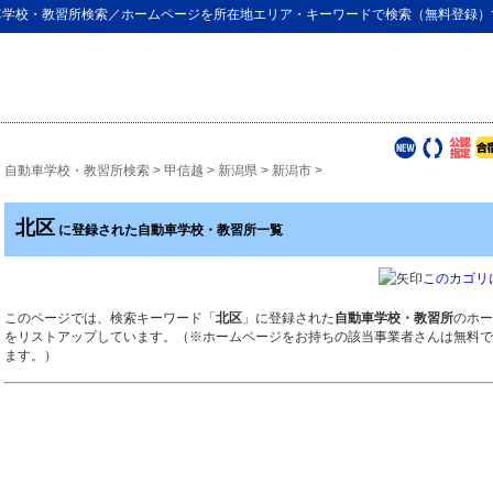
車学校・教習所検索
／ホームページを所在地エリア・キーワードで検索（無料登録）
自動車学校・教習所検索
>
甲信越
>
新潟県
>
新潟市
>
北区
に登録された自動車学校・教習所一覧
このカゴリ
このページでは、検索キーワード「
北区
」に登録された
自動車学校・教習所
のホー
をリストアップしています。（※ホームページをお持ちの該当事業者さんは無料で
ます。）