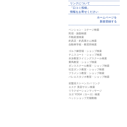
リンクについて
「口コミ投稿」
情報をお寄せください
ホームページを
新規登録する
ペンション・コテージ検索
民宿・旅館検索
不動産屋検索
釣具店・釣具屋さん検索
自動車学校・教習所検索
ゴルフ練習場・ショップ検索
テニスコート・ショップ検索
水泳教室スイミングスクール検索
乗馬教室・ショップ検索
ダンススクール教室・ショップ検索
社交ダンス教室・ショップ検索
フラメンコ教室・ショップ検索
バレエスタジオ教室・ショップ検索
岩盤浴ストーンスパ リンク
エステ 美容サロン検索
リラクゼーションマッサージ
ヨガ YOGA（ヨーガ）検索
ペットショップ犬猫動物