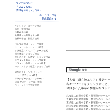
リンクについて
「口コミ投稿」
情報をお寄せください
ホームページを
新規登録する
ペンション・コテージ検索
民宿・旅館検索
不動産屋検索
釣具店・釣具屋さん検索
自動車学校・教習所検索
ゴルフ練習場・ショップ検索
テニスコート・ショップ検索
水泳教室スイミングスクール検索
乗馬教室・ショップ検索
ダンススクール教室・ショップ検索
社交ダンス教室・ショップ検索
フラメンコ教室・ショップ検索
バレエスタジオ教室・ショップ検索
岩盤浴ストーンスパ リンク
エステ 美容サロン検索
リラクゼーションマッサージ
【人気（所在地エリア）検索キ
ヨガ YOGA（ヨーガ）検索
各キーワードをクリックすると、
ペットショップ犬猫動物
登録された事業者情報がリスト
北海道の自動車学校・教習所のホーム
青森県の自動車学校・教習所のホーム
宮城県の自動車学校・教習所のホーム
秋田県の自動車学校・教習所のホーム
福島県の自動車学校・教習所のホーム