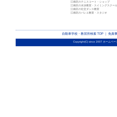
江南区のテニスコート・ショップ
江南区の水泳教室・スイミングスクー
江南区の社交ダンス教室
江南区のバレエ教室・スタジオ
自動車学校・教習所検索
TOP ｜
免責
Copyright(C) since 2007
ホームペー