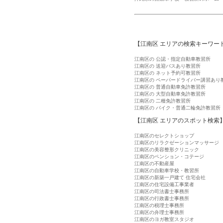
【江南区 エリアの検索キーワー
江南区の 公認・指定自動車教習所
江南区の 送迎バスあり教習所
江南区の ネット予約可教習所
江南区の ペーパードライバー講習あり
江南区の 普通自動車免許教習所
江南区の 大型自動車免許教習所
江南区の 二種免許教習所
江南区の バイク・普通二輪免許教習所
【江南区 エリアのスポット検索
江南区のセレクトショップ
江南区のリラクゼーションマッサージ
江南区の美容整形クリニック
江南区のペンション・コテージ
江南区の不動産屋
江南区の自動車学校・教習所
江南区の新築一戸建て 住宅会社
江南区の住宅設備工事業者
江南区の司法書士事務所
江南区の行政書士事務所
江南区の税理士事務所
江南区の弁理士事務所
江南区のヨガ教室スタジオ