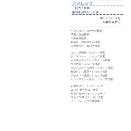
リンクについて
「口コミ投稿」
情報をお寄せください
ホームページを
新規登録する
ペンション・コテージ検索
民宿・旅館検索
不動産屋検索
釣具店・釣具屋さん検索
自動車学校・教習所検索
ゴルフ練習場・ショップ検索
テニスコート・ショップ検索
水泳教室スイミングスクール検索
乗馬教室・ショップ検索
ダンススクール教室・ショップ検索
社交ダンス教室・ショップ検索
フラメンコ教室・ショップ検索
バレエスタジオ教室・ショップ検索
岩盤浴ストーンスパ リンク
エステ 美容サロン検索
リラクゼーションマッサージ
ヨガ YOGA（ヨーガ）検索
ペットショップ犬猫動物