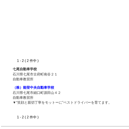
1 - 2 ( 2 件中 )
七尾自動車学校
石川県七尾市古府町南谷２１
自動車教習所
（株）能登中央自動車学校
石川県七尾市細口町源田山４２
自動車教習所
▼“笑顔と親切丁寧をモットーに”ベストドライバーを育てます。
1 - 2 ( 2 件中 )