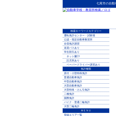
七尾市
の
自動
検索キーワードカテゴリー
運転免許センター・試験場
公認・指定自動車教習所
合宿免許講習
送迎バスあり
学生割引あり
ネット蘭ﾂ
託児所あり
ペーパードライバー講習あり
免許種類
原付・小型特殊免許
普通自動車免許
中型自動車免許
大型自動車免許
大型特殊・けん引免許
二種免許
国際免許
バイク・普通二輪免許
大型二輪免許
ＭＥＮＵ
登録エリア一覧