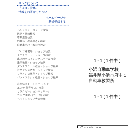
リンクについて
「口コミ投稿」
情報をお寄せください
ホームページを
新規登録する
ペンション・コテージ検索
民宿・旅館検索
不動産屋検索
釣具店・釣具屋さん検索
自動車学校・教習所検索
ゴルフ練習場・ショップ検索
テニスコート・ショップ検索
水泳教室スイミングスクール検索
1 - 1 ( 1 件中 )
乗馬教室・ショップ検索
ダンススクール教室・ショップ検索
小浜自動車学校
社交ダンス教室・ショップ検索
フラメンコ教室・ショップ検索
福井県小浜市府中１
バレエスタジオ教室・ショップ検索
自動車教習所
岩盤浴ストーンスパ リンク
エステ 美容サロン検索
リラクゼーションマッサージ
ヨガ YOGA（ヨーガ）検索
1 - 1 ( 1 件中 )
ペットショップ犬猫動物