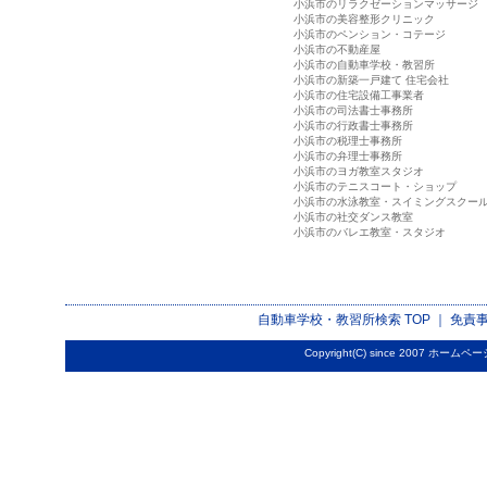
小浜市のリラクゼーションマッサージ
小浜市の美容整形クリニック
小浜市のペンション・コテージ
小浜市の不動産屋
小浜市の自動車学校・教習所
小浜市の新築一戸建て 住宅会社
小浜市の住宅設備工事業者
小浜市の司法書士事務所
小浜市の行政書士事務所
小浜市の税理士事務所
小浜市の弁理士事務所
小浜市のヨガ教室スタジオ
小浜市のテニスコート・ショップ
小浜市の水泳教室・スイミングスクー
小浜市の社交ダンス教室
小浜市のバレエ教室・スタジオ
自動車学校・教習所検索
TOP ｜
免責
Copyright(C) since 2007
ホームペー