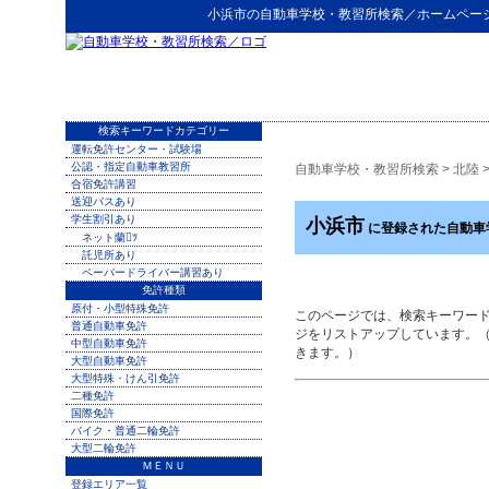
小浜市
の
自動車学校・教習所検索
／ホームペー
検索キーワードカテゴリー
運転免許センター・試験場
公認・指定自動車教習所
自動車学校・教習所検索
>
北陸
合宿免許講習
送迎バスあり
学生割引あり
小浜市
に登録された自動車
ネット蘭ﾂ
託児所あり
ペーパードライバー講習あり
免許種類
原付・小型特殊免許
このページでは、検索キーワー
普通自動車免許
ジをリストアップしています。
中型自動車免許
きます。）
大型自動車免許
大型特殊・けん引免許
二種免許
国際免許
バイク・普通二輪免許
大型二輪免許
ＭＥＮＵ
登録エリア一覧