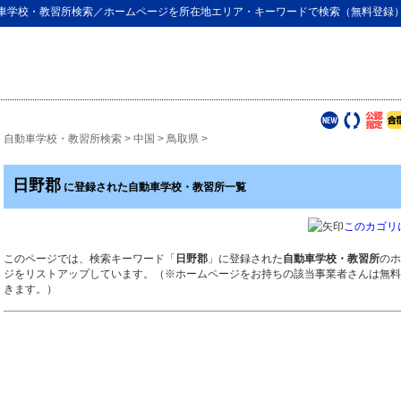
車学校・教習所検索
／ホームページを所在地エリア・キーワードで検索（無料登録
自動車学校・教習所検索
>
中国
>
鳥取県
>
日野郡
に登録された自動車学校・教習所一覧
このカゴリ
このページでは、検索キーワード「
日野郡
」に登録された
自動車学校・教習所
のホ
ジをリストアップしています。（※ホームページをお持ちの該当事業者さんは無料
きます。）